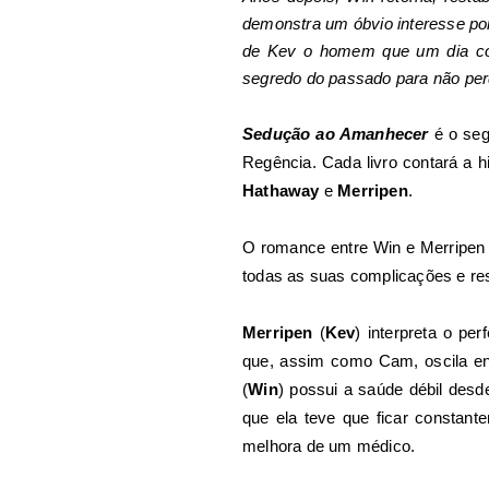
demonstra um óbvio interesse por
de Kev o homem que um dia con
segredo do passado para não per
Sedução ao Amanhecer
é o seg
Regência. Cada livro contará a h
Hathaway
e
Merripen
.
O romance entre Win e Merripen j
todas as suas complicações e re
Merripen
(
Kev
) interpreta o p
que, assim como Cam, oscila ent
(
Win
) possui a saúde débil des
que ela teve que ficar constan
melhora de um médico.