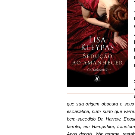
que sua origem obscura e seus i
escarlatina, num surto que varr
bem-sucedido Dr. Harrow. Enqua
família, em Hampshire, transfo
Anos depois, Win retorna, resta