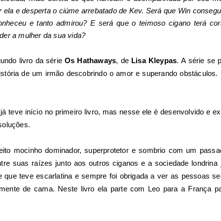
 ela e desperta o ciúme arrebatado de Kev. Será que Win consegu
heceu e tanto admirou? E será que o teimoso cigano terá cor
der a mulher da sua vida?
undo livro da série
Os Hathaways
, de
Lisa Kleypas
.
A série se 
istória de um irmão descobrindo o amor e superando obstáculos. E
á teve início no primeiro livro, mas nesse ele é desenvolvido e 
soluções.
erfeito mocinho dominador, superprotetor e sombrio com um pass
re suas raízes junto aos outros ciganos e a sociedade londrina
de que teve escarlatina e sempre foi obrigada a ver as pessoas 
temente de cama. Neste livro ela parte com Leo para a França p