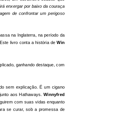
irá enxergar por baixo da couraça
agem de confrontar um perigoso
passa na Inglaterra, na período da
ste livro conta a história de
Win
explicado, ganhando destaque, com
ado sem explicação. É um cigano
 junto aos Hathaways.
Winnyfred
seguirem com suas vidas enquanto
ara se curar, sob a promessa de