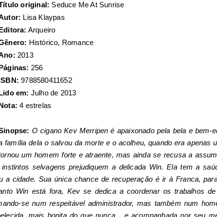
Título original:
Seduce Me At Sunrise
Autor:
Lisa Klaypas
Editora:
Arqueiro
Gênero:
Histórico, Romance
Ano:
2013
Páginas:
256
ISBN:
9788580411652
Lido em:
Julho de 2013
Nota:
4 estrelas
Sinopse:
O cigano Kev Merripen é apaixonado pela bela e bem
a família dela o salvou da morte e o acolheu, quando era apena
tornou um homem forte e atraente, mas ainda se recusa a assum
nstintos selvagens prejudiquem a delicada Win. Ela tem a saúd
eu a cidade. Sua única chance de recuperação é ir à Franca, p
nto Win está fora, Kev se dedica a coordenar os trabalhos de
rmando-se num respeitável administrador, mas também num hom
belecida, mais bonita do que nunca... e acompanhada por seu m