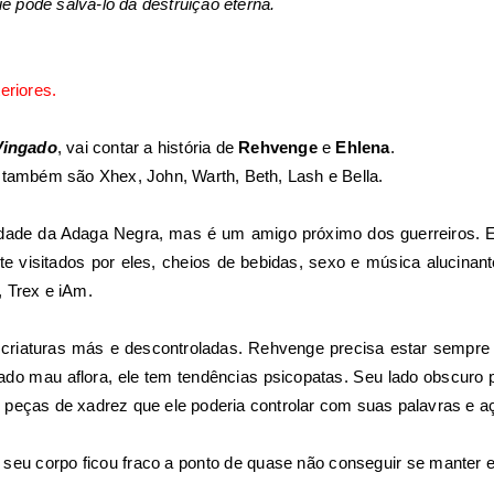
ue pode salvá-lo da destruição eterna.
eriores.
Vingado
, vai contar a história de
Rehvenge
e
Ehlena
.
 também são Xhex, John, Warth, Beth, Lash e Bella.
dade da Adaga Negra, mas é um amigo próximo dos guerreiros. 
te visitados por eles, cheios de bebidas, sexo e música alucina
 Trex e iAm.
criaturas más e descontroladas. Rehvenge precisa estar sempr
lado mau aflora, ele tem tendências psicopatas. Seu lado obscuro p
peças de xadrez que ele poderia controlar com suas palavras e a
 seu corpo ficou fraco a ponto de quase não conseguir se manter