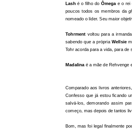
Lash
é o filho do
Ômega
e o rei
poucos todos os membros da
g
nomeado o líder. Seu maior objet
Tohrment
voltou para a irmanda
sabendo que a própria
Wellsie
ma
Tohr acorda para a vida, para de 
Madalina
é a mãe de Rehvenge 
Comparado aos livros anteriores
Confesso que já estou ficando
salvá-los, demorando assim pa
começo, mas depois de tantos li
Bom, mas foi legal finalmente p