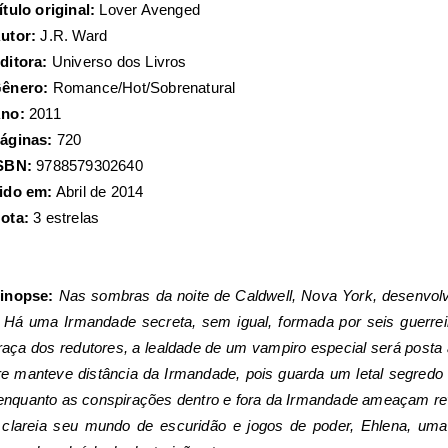
ítulo original:
Lover
Avenged
utor:
J.R. Ward
ditora:
Universo dos Livros
ênero:
Romance/Hot/Sobrenatural
no:
2011
áginas:
720
SBN:
9788579302640
ido em:
Abril de 2014
ota:
3 estrelas
inopse:
Nas sombras da noite de Caldwell, Nova York, desenvolv
 Há uma Irmandade secreta, sem igual, formada por seis guerrei
aça dos redutores, a lealdade de um vampiro especial será posta 
e manteve distância da Irmandade, pois guarda um letal segredo
 enquanto as conspirações dentro e fora da Irmandade ameaçam re
 clareia seu mundo de escuridão e jogos de poder, Ehlena, u