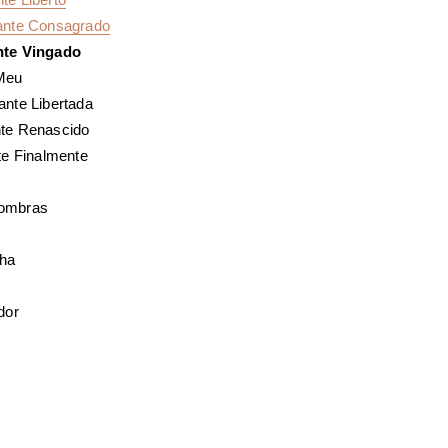
nte Consagrado
te Vingado
Meu
nte Libertada
e Renascido
e Finalmente
ombras
ha
dor