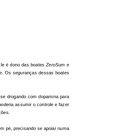
Ele é dono das boates
ZeroSum
e
nte. Os seguranças dessas boates
e se drogando com dopamina para
oderia assumir o controle e fazer
ções.
 em pé, precisando se apoiar numa