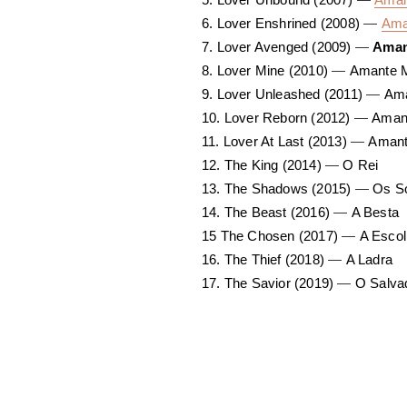
6. Lover Enshrined (2008)
—
Ama
7. Lover Avenged (2009)
—
Aman
8. Lover Mine (2010)
—
Amante 
9. Lover Unleashed (2011)
—
Ama
10. Lover Reborn (2012)
—
Amant
11. Lover At Last (2013)
—
Amant
12. The King (2014)
—
O Rei
13. The Shadows (2015)
—
Os S
14. The Beast (2016)
—
A Besta
15 The Chosen (2017)
—
A Escol
16. The Thief (2018)
—
A Ladra
17. The Savior (2019)
—
O Salva