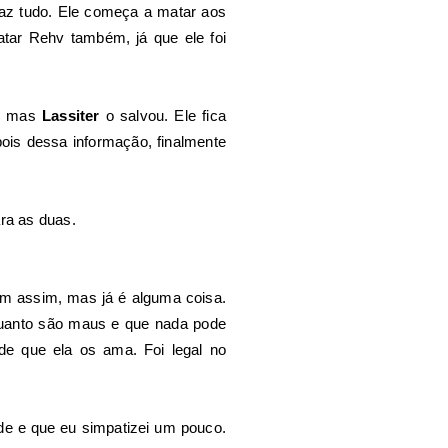
faz tudo. Ele começa a matar aos
atar Rehv também, já que ele foi
r, mas
Lassiter
o salvou. Ele fica
pois dessa informação, finalmente
ra as duas.
om assim, mas já é alguma coisa.
uanto são maus e que nada pode
e que ela os ama. Foi legal no
de e que eu simpatizei um pouco.