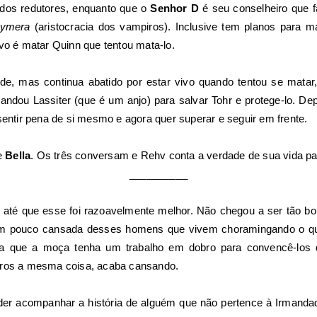
 dos redutores, enquanto que o
Senhor D
é seu conselheiro que 
lymera
(aristocracia dos vampiros). Inclusive tem planos para m
ivo é matar Quinn que tentou mata-lo.
de, mas continua abatido por estar vivo quando tentou se mata
ndou Lassiter (que é um anjo) para salvar Tohr e protege-lo. De
sentir pena de si mesmo e agora quer superar e seguir em frente.
e
Bella
. Os três conversam e Rehv conta a verdade de sua vida pa
__________
, até que esse foi razoavelmente melhor. Não chegou a ser tão b
 um pouco cansada desses homens que vivem choramingando o q
ra que a moça tenha um trabalho em dobro para convencê-los d
vros a mesma coisa, acaba cansando.
oder acompanhar a história de alguém que não pertence à Irmanda