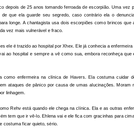
co depois de 25 anos tomando ferroada de escorpião. Uma vez po
de que ela guarde seu segredo, caso contrário ela o denunci
para longe. A chantagista usa dois escorpiões como brincos que
a vez mais vulnerável e fraco.
es ele é trazido ao hospital por Xhex. Ele já conhecia a enfermeira 
vai ao hospital e sempre a vê como sua, embora reconheça que e
 como enfermeira na clínica de Havers. Ela costuma cuidar do
 tem ataques de pânico por causa de umas alucinações. Moram 
por linhagem.
 como Rehv está quando ele chega na clínica. Ela e as outras enf
m tem que ir vê-lo. Ehlena vai e ele fica com gracinhas para cima
 costuma ficar quieto, sério.