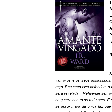
T
A
E
G
A
P
I
L
N
S
vampiros e os seus assassinos.
raça. Enquanto eles defendem a r
será revelada... Rehvenge sempr
na guerra contra os redutores. E
se aproximará da única luz que