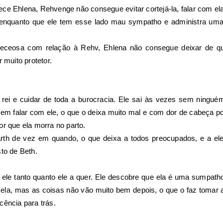
e Ehlena, Rehvenge não consegue evitar cortejá-la, falar com ela,
, enquanto que ele tem esse lado mau sympatho e administra um
eceosa com relação à Rehv, Ehlena não consegue deixar de quer
 muito protetor.
rei e cuidar de toda a burocracia. Ele sai às vezes sem ninguém
em falar com ele, o que o deixa muito mal e com dor de cabeça p
or que ela morra no parto.
th de vez em quando, o que deixa a todos preocupados, e a el
to de Beth.
ele tanto quanto ele a quer. Ele descobre que ela é uma sumpatho
ela, mas as coisas não vão muito bem depois, o que o faz tomar a
cência para trás.