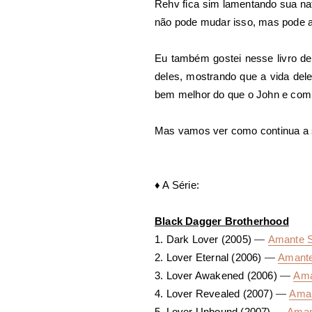
Rehv fica sim lamentando sua nat
não pode mudar isso, mas pode ap
Eu também gostei nesse livro de
deles, mostrando que a vida del
bem melhor do que o John e comp
Mas vamos ver como continua a sé
♦
A Série:
Black Dagger Brotherhood
1. Dark Lover (2005)
—
Amante 
2. Lover Eternal (2006)
—
Amante
3. Lover Awakened (2006)
—
Ama
4. Lover Revealed (2007)
—
Aman
5. Lover Unbound (2007)
—
Aman