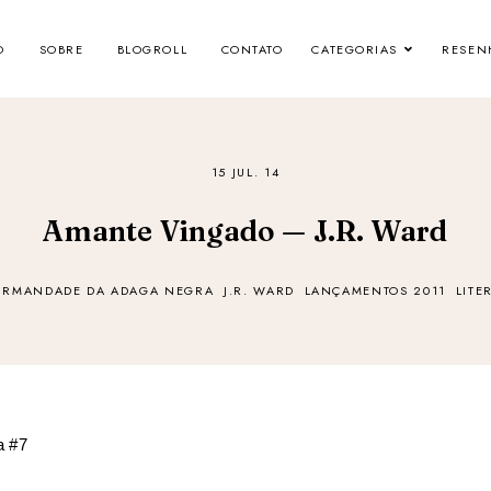
O
SOBRE
BLOGROLL
CONTATO
CATEGORIAS
RESEN
15 JUL. 14
Amante Vingado — J.R. Ward
IRMANDADE DA ADAGA NEGRA
J.R. WARD
LANÇAMENTOS 2011
LITE
a #7