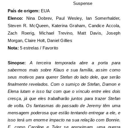
Suspense
País de origem:
EUA
Elenco:
Nina Dobrev, Paul Wesley, Ian Somerhalder,
Steven R. McQueen, Katerina Graham, Candice Accola,
Zach Roerig, Michael Trevino, Matt Davis, Joseph
Morgan, Claire Holt, Daniel Gillies
Nota:
5 estrelas / Favorito
Sinopse:
A terceira temporada abre a porta para
sabermos mais sobre Klaus e sua família, assim como
seus motivos para querer Stefan do lado dele, que serão
finalmente revelados. Com o sumiço de Stefan, Damon e
Elena lutam e isso faz com que o vínculo entre eles dois
cresça, já que eles trabalharão juntos para trazer Stefan
de volta. Os fantasmas do passado de Jeremy têm uma
mensagem poderosa que estão tentando entregar a ele, e
isso terá um enorme impacto na sua relação com Bonnie.
E, como Caroline e Tyler se aproximam, uma guerra