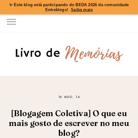
✨ Este blog está participando do
BEDA 2026
da comunidade
Entreblogs!
Saiba mais
16 AGO. 14
[Blogagem Coletiva] O que eu
mais gosto de escrever no meu
blog?