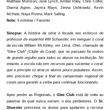
Matthew Morrison, Jane Lynch, Amber Riley, Chris Colfer,
Dianna Agron, Jayma Mays, Jenna Ushkowitz, Kevin
McHale, Naya Rivera, Mark Salling
Nota:
5 estrelas / Favorito
Sinopse:
A história da série é focada nos esforços do
professor de espanhol Will Schuester, em reerguer o coral
da escola William McKinley, em Lima, Ohio, chamado de
“Glee Club” (Clube do Coral), que no passado foi motivo
de grande orgulho para todos os alunos na instituição. No
entanto, a escola não tem recursos para sustentar o coral,
que a princípio só atrai os alunos pouco populares. Assim,
eles precisam chegar à final do campeonato regional de
corais para garantir a verba para continuar funcionando.
Após perder as Regionais, o
Glee Club
está de volta ao
patamar do qual nunca saíram: o dos perdedores. O
Sr.
Shuester
pressiona os alunos para ajudarem a recrutar