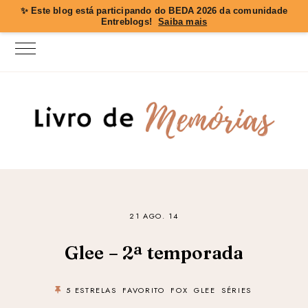
✨ Este blog está participando do
BEDA 2026
da comunidade
Entreblogs!
Saiba mais
21 AGO. 14
Glee – 2ª temporada
5 ESTRELAS
FAVORITO
FOX
GLEE
SÉRIES