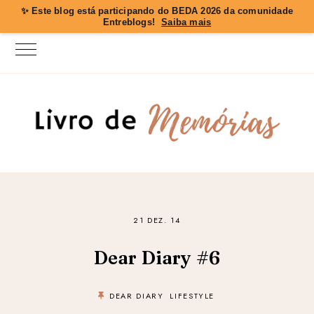
✨ Este blog está participando do
BEDA 2026
da comunidade
Entreblogs!
Saiba mais
21 DEZ. 14
Dear Diary #6
DEAR DIARY
LIFESTYLE