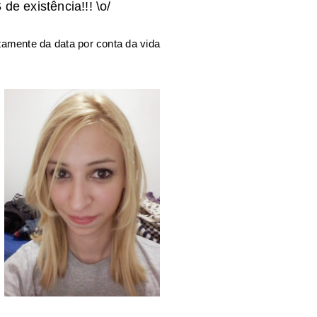
S
de existência!!! \o/
mente da data por conta da vida