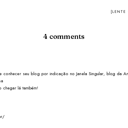
[LENTE
4
comments
 conhecer seu blog por indicação no Janela Singular, blog da An
ha
o chegar lá também!
br/