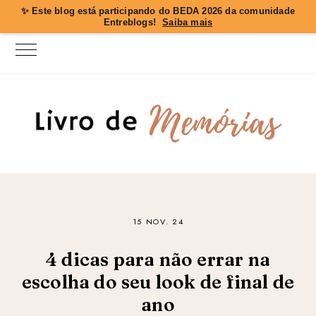
✨ Este blog está participando do
BEDA 2026
da comunidade
Entreblogs!
Saiba mais
15 NOV. 24
4 dicas para não errar na
escolha do seu look de final de
ano