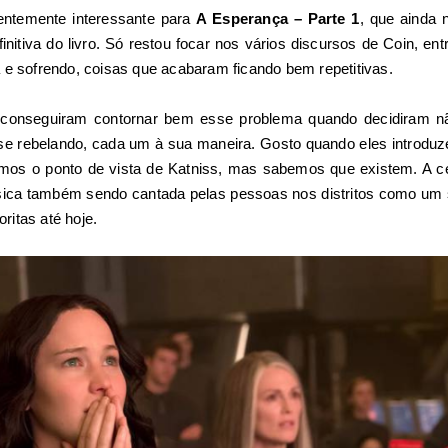
ientemente interessante para
A Esperança – Parte 1
, que ainda 
initiva do livro. Só restou focar nos vários discursos de Coin, ent
 e sofrendo, coisas que acabaram ficando bem repetitivas.
s conseguiram contornar bem esse problema quando decidiram 
 se rebelando, cada um à sua maneira. Gosto quando eles introd
mos o ponto de vista de Katniss, mas sabemos que existem. A 
ca também sendo cantada pelas pessoas nos distritos como um sím
itas até hoje.