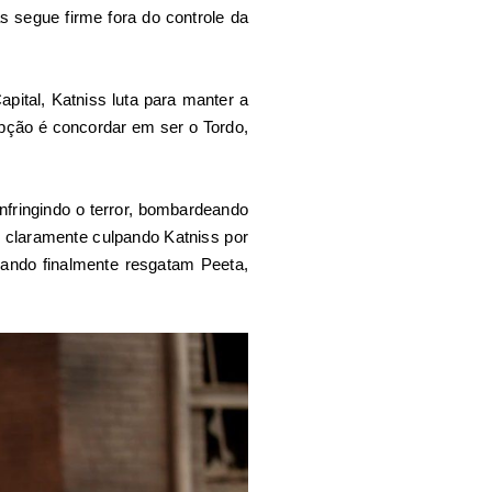
s segue firme fora do controle da
pital, Katniss luta para manter a
opção é concordar em ser o Tordo,
fringindo o terror, bombardeando
, claramente culpando Katniss por
uando finalmente resgatam Peeta,